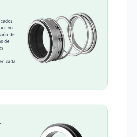
O
icados
ucción
ción de
os de
es
 en cada
A