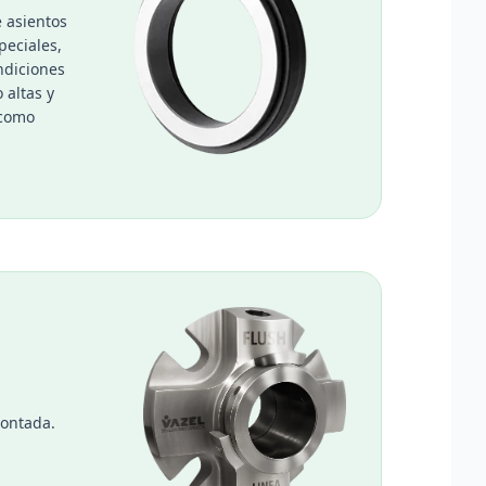
 asientos
peciales,
ndiciones
 altas y
 como
montada.